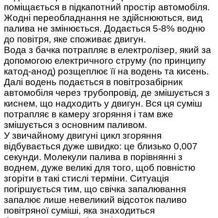
поміщається в підкапотний простір автомобіля.
Жодні переобладнання не здійснюються, вид
палива не змінюється. Додається 5-8% водню
до повітря, яке споживає двигун.
Вода з бачка потрапляє в електролізер, який за
допомогою електричного струму (по принципу
катод-анод) розщеплює її на водень та кисень.
Далі водень подається в повітрозабірник
автомобіля через трубопровід, де змішується з
киснем, що надходить у двигун. Вся ця суміш
потрапляє в камеру згоряння і там вже
змішується з основним паливом.
У звичайному двигуні цикл згоряння
відбувається дуже швидко: це близько 0,007
секунди. Молекули палива в порівнянні з
воднем, дуже великі для того, щоб повністю
згоріти в такі стислі терміни. Ситуація
погіршується тим, що свічка запалювання
запалює лише невеликий відсоток паливо
повітряної суміші, яка знаходиться