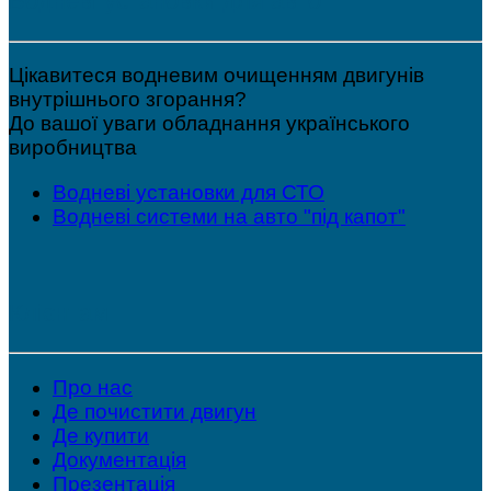
Водневі установки для авто
Цікавитеся водневим очищенням двигунів
внутрішнього згорання?
До вашої уваги обладнання українського
виробництва
Водневі установки для СТО
Водневі системи на авто "під капот"
Клієнтам
Про нас
Де почистити двигун
Де купити
Документація
Презентація