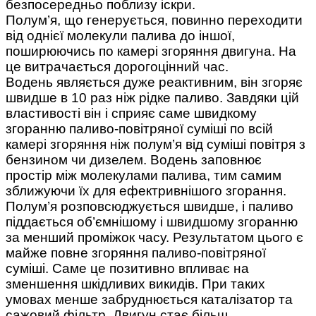
безпосередньо поблизу іскри.
Полум’я, що генерується, повинно переходити
від однієї молекули палива до іншої,
поширюючись по камері згоряння двигуна. На
це витрачається дорогоцінний час.
Водень являється дуже реактивним, він згоряє
швидше в 10 раз ніж рідке паливо. Завдяки цій
властивості він і сприяє саме швидкому
згоранню паливо-повітряної суміші по всій
камері згоряння ніж полум’я від суміші повітря з
бензином чи дизелем. Водень заповнює
простір між молекулами палива, тим самим
зближуючи їх для ефектривнішого згорання.
Полум’я розповсюджується швидше, і паливо
піддається об’ємнішому і швидшому згоранню
за менший проміжок часу. Результатом цього є
майже повне згоряння паливо-повітряної
суміші. Саме це позитивно впливає на
зменшення шкідливих викидів. При таких
умовах менше забруднюється каталізатор та
сажовий фільтр. Двигун стає більш