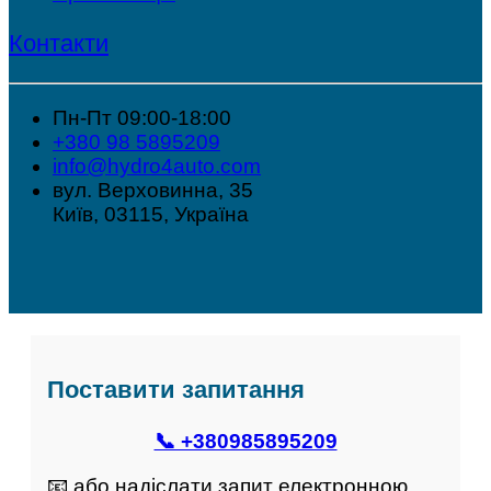
Контакти
Пн-Пт 09:00-18:00
+380 98 5895209
info@hydro4auto.com
вул. Верховинна, 35
Київ, 03115, Україна
Поставити запитання
📞 +380985895209
📧 або надіслати запит електронною