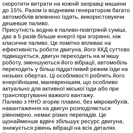
скоротити витрати на кожній заправці машини
до 15%. Разом із водневим генератором багато
автомобілів впевнено їздять, використовуючи
дешевше паливо.
Присутність водню в паливо-повітряній суміші,
дає в 5 разів більше енергії при згорянні, ніж
класичне паливо. Це помітно впливає на
ефективність роботи двигуна, його ККД суттєво
підвищується, двигун переходить на м’якшу
роботу, зменшуються його вібрації, автомобіль
переходить у більш піддатливий режим їзди на
низьких обертах. Ці особливості роблять його
енергійнішим, маневренішим, що особливо
актуально для активної міської їзди або при
транспортуванні важкого вантажу.
Паливо з ННО згоряє плавно, без мікровибухів,
навантаження на двигун розподіляється
рівномірно, немає різких перепадів. Це
щонайменше вдвічі збільшує ресурс двигуна,
знижується рівень вібрації на всіх деталях.