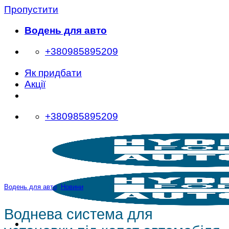
Пропустити
Водень для авто
+380985895209
Як придбати
Акції
+380985895209
Водень для авто
,
Новини
Воднева система для