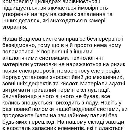
Компресія у циліндрах вирівнюється і
підвищується, виключається ймовірність
утворення нагару на свічках запалення та
інших деталях, які знаходяться в камері
згорання.
Наша Воднева система працює безперервно і
безвідмовно, тому що в ній просто нема чому
поламатися. У порівнянні з іншими
аналогічними системами, технологічні
матеріали установки не наражаються на ризик
появи електроерозії, немає зносу електродів.
Корпус установки зносостійкий до механічних,
зовнішніх дефектів та кислот. Матеріали здатні
витримати тривалий термін експлуатації.
Звичайно-що нічого вічного не буває, все
колись зношується і виходить з ладу. Навіть у
разі повної поломки нашої водневої системи, ви
продовжите їхати на звичайному паливі без
будь-яких перешкод. На нашому складі завжди
є вдосталь запасних елементів, які піддаються