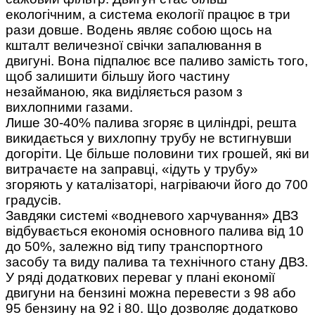
екологічним, а система екології працює в три
рази довше. Водень являє собою щось на
кшталт величезної свічки запалювання в
двигуні. Вона підпалює все паливо замість того,
щоб залишити більшу його частину
незайманою, яка виділяється разом з
вихлопними газами.
Лише 30-40% палива згоряє в циліндрі, решта
викидається у вихлопну трубу не встигнувши
догоріти. Це більше половини тих грошей, які ви
витрачаєте на заправці, «ідуть у трубу»
згоряють у каталізаторі, нагріваючи його до 700
градусів.
Завдяки системі «водневого харчування» ДВЗ
відбувається економія основного палива від 10
до 50%, залежно від типу транспортного
засобу та виду палива та технічного стану ДВЗ.
У ряді додаткових переваг у плані економії
двигуни на бензині можна перевести з 98 або
95 бензину на 92 і 80. Що дозволяє додатково