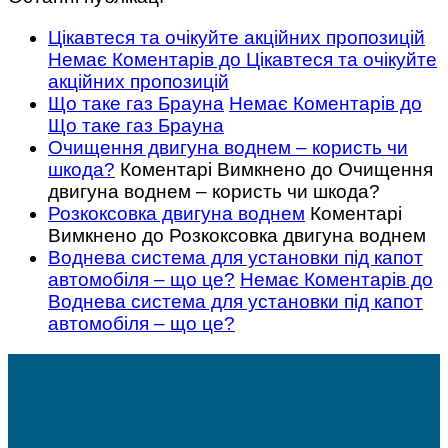
Цікавтеся та очікуйте акційних пропозицій
Немає Коментарів
до Цікавтеся та очікуйте
акційних пропозицій
Що таке газ Брауна
Немає Коментарів
до
Що таке газ Брауна
Очищення двигуна воднем – користь чи
шкода?
Коментарі Вимкнено
до Очищення
двигуна воднем – користь чи шкода?
Розкоксовка двигуна воднем
Коментарі
Вимкнено
до Розкоксовка двигуна воднем
Воднева система для установки під капот
автомобіля – що це?
Немає Коментарів
до
Воднева система для установки під капот
автомобіля – що це?