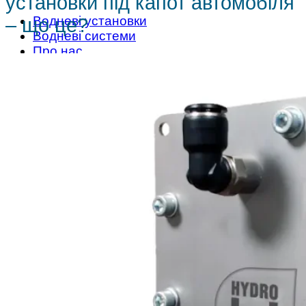
установки під капот автомобіля
Водневі установки
– що це?
Водневі системи
Про нас
Партнери
Корисне
Контакти
Запит
Запит