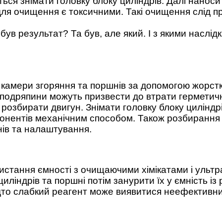
ься знімати головку блоку циліндрів. Далі наноси
 для очищення є токсичними. Такі очищення слід п
був результат? Та був, але який. І з якими наслід
камери згоряння та поршнів за допомогою жорстк
подряпини можуть призвести до втрати герметично
 розбирати двигун. Знімати головку блоку циліндр
онентів механічним способом. Також розбирання 
ів та налаштування.
стання ємності з очищаючими хімікатами і ультра
иліндрів та поршні потім занурити їх у ємність із
дто слабкий реагент може виявитися неефективни