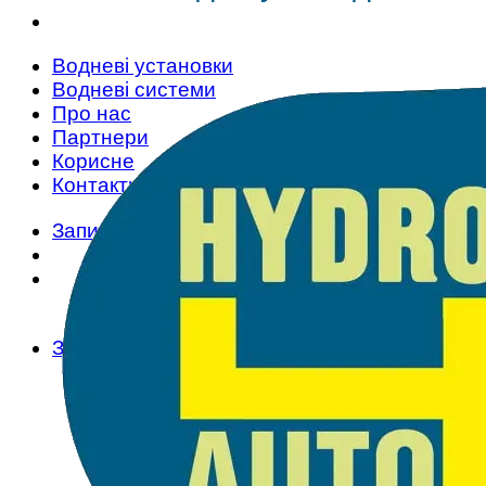
Водневі установки
Водневі системи
Про нас
Партнери
Корисне
Контакти
Запит
Запит