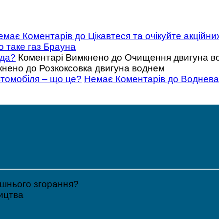
емає Коментарів
до Цікавтеся та очікуйте акційни
 таке газ Брауна
ода?
Коментарі Вимкнено
до Очищення двигуна во
кнено
до Розкоксовка двигуна воднем
втомобіля – що це?
Немає Коментарів
до Воднева 
ішнього згорання?
ицтва