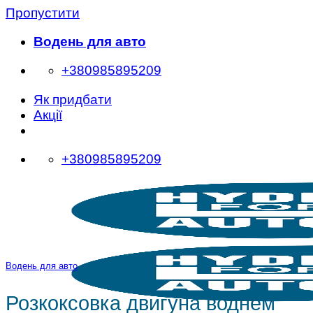
Пропустити
Водень для авто
+380985895209
Як придбати
Акції
+380985895209
Водень для авто
Розкоксовка двигуна воднем