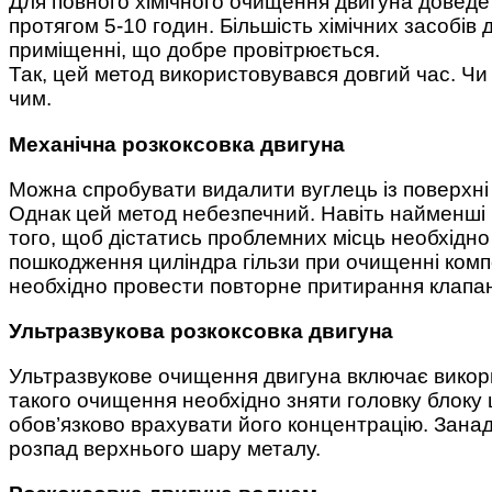
Для повного хімічного очищення двигуна доведет
протягом 5-10 годин. Більшість хімічних засобів
приміщенні, що добре провітрюється.
Так, цей метод використовувався довгий час. Чи 
чим.
Механічна розкоксовка двигуна
Можна спробувати видалити вуглець із поверхні 
Однак цей метод небезпечний. Навіть найменші 
того, щоб дістатись проблемних місць необхідно
пошкодження циліндра гільзи при очищенні комп
необхідно провести повторне притирання клапан
Ультразвукова розкоксовка двигуна
Ультразвукове очищення двигуна включає викори
такого очищення необхідно зняти головку блоку ц
обов’язково врахувати його концентрацію. Зана
розпад верхнього шару металу.