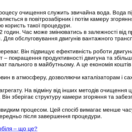
роцесу очищення служить звичайна вода. Вода п
вляється в повітрозабірник і потім камеру згорян
ю користь такої процедури.
2 годин. Час може змінюватись в залежності від п
и. Для обслуговування двигунів вантажного транс
ереваг. Він підвищує ефективність роботи двигун
ат – покращення продуктивності двигуна та збіль
т пального в майбутньому. А це економія коштів
вин в атмосферу, дозволяючи каталізаторам і са
регату. На відміну від інших методів очищення ц
. Він зберігає структуру камери згоряння та забе
идким процесом. Цей спосіб вимагає менше часу,
ередньо після завершення процедури.
обіля – що це?