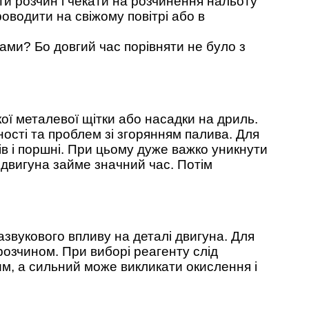
ти розчин і чекати на розчинення нальоту
роводити на свіжому повітрі або в
ками? Бо довгий час порівняти не було з
ої металевої щітки або насадки на дриль.
сті та проблем зі згорянням палива. Для
ів і поршні. При цьому дуже важко уникнути
двигуна займе значний час. Потім
звукового впливу на деталі двигуна. Для
 розчином. При виборі реагенту слід
м, а сильний може викликати окислення і