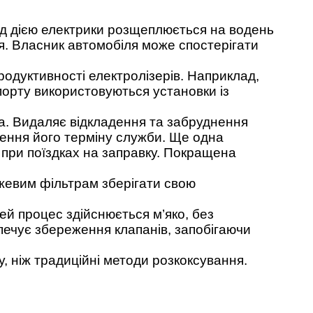
ід дією електрики розщеплюється на водень
ня. Власник автомобіля може спостерігати
родуктивності електролізерів. Наприклад,
порту використовуються установки із
а. Видаляє відкладення та забруднення
шення його терміну служби. Ще одна
 при поїздках на заправку. Покращена
жевим фільтрам зберігати свою
ей процес здійснюється м’яко, без
зпечує збереження клапанів, запобігаючи
 ніж традиційні методи розкоксування.