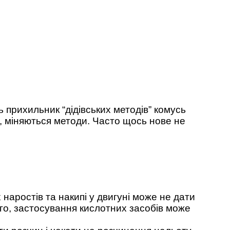
 прихильник “дідівських методів” комусь
с, міняються методи. Часто щось нове не
 наростів та накипі у двигуні може не дати
ого, застосування кислотних засобів може