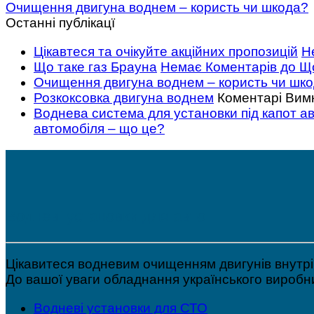
Очищення двигуна воднем – користь чи шкода?
Останні публікацї
Цікавтеся та очікуйте акційних пропозицій
Н
Що таке газ Брауна
Немає Коментарів
до Що
Очищення двигуна воднем – користь чи шк
Розкоксовка двигуна воднем
Коментарі Вим
Воднева система для установки під капот а
автомобіля – що це?
Водневі установки для авто
Цікавитеся водневим очищенням двигунів внутр
До вашої уваги обладнання українського виробн
Водневі установки для СТО