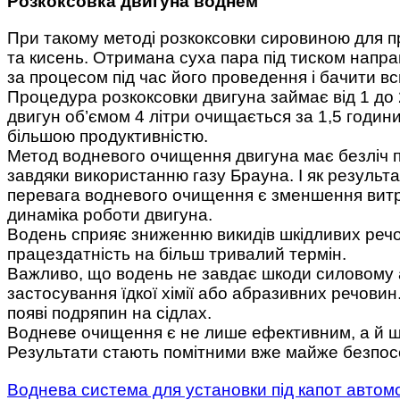
Розкоксовка двигуна воднем
При такому методі розкоксовки сировиною для п
та кисень. Отримана суха пара під тиском напра
за процесом під час його проведення і бачити вс
Процедура розкоксовки двигуна займає від 1 до 
двигун об’ємом 4 літри очищається за 1,5 годин
більшою продуктивністю.
Метод водневого очищення двигуна має безліч п
завдяки використанню газу Брауна. І як результ
перевага водневого очищення є зменшення витра
динаміка роботи двигуна.
Водень сприяє зниженню викидів шкідливих речо
працездатність на більш тривалий термін.
Важливо, що водень не завдає шкоди силовому аг
застосування їдкої хімії або абразивних речовин
появі подряпин на сідлах.
Водневе очищення є не лише ефективним, а й шв
Результати стають помітними вже майже безпос
Воднева система для установки під капот автом