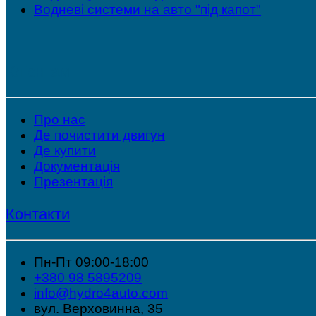
Водневі системи на авто "під капот"
Клієнтам
Про нас
Де почистити двигун
Де купити
Документація
Презентація
Контакти
Пн-Пт 09:00-18:00
+380 98 5895209
info@hydro4auto.com
вул. Верховинна, 35