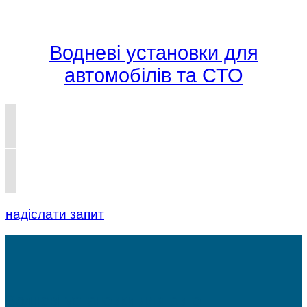
Водневі установки для
автомобілів та СТО
надіслати запит
Водневі установки для авто