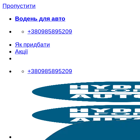
Пропустити
Водень для авто
+380985895209
Як придбати
Акції
+380985895209