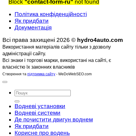
Block
"contact-form-ru"
not found
Політика конфіденційності
Як придбати
Документація
Всі права захищені 2026 ©
hydro4auto.com
Використання матеріалів сайту тільки з дозволу
адміністрації сайту.
Всі знаки і торгові марки, використані на сайті, є
власністю їх законних власників
Створення та
підтримка сайту
- WeDoWebSEO.com
Водневі установки
Водневі системи
Де почистити двигун воднем
Як придбати
Корисне про водень