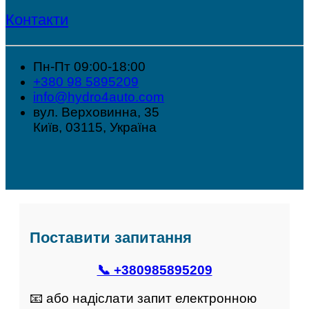
Контакти
Пн-Пт 09:00-18:00
+380 98 5895209
info@hydro4auto.com
вул. Верховинна, 35
Київ, 03115, Україна
Поставити запитання
📞 +380985895209
📧 або надіслати запит електронною