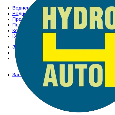
Водневі установки
Водневі системи
Про нас
Партнери
Корисне
Контакти
Запит
Запит