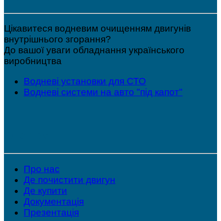
Цікавитеся водневим очищенням двигунів
внутрішнього згорання?
До вашої уваги обладнання українського
виробництва
Водневі установки для СТО
Водневі системи на авто "під капот"
Клієнтам
Про нас
Де почистити двигун
Де купити
Документація
Презентація